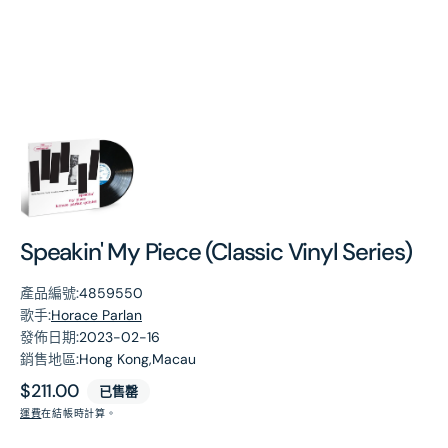
第
1
張
圖
片
Speakin' My Piece (Classic Vinyl Series)
產品編號:
4859550
歌手:
Horace Parlan
發佈日期:
2023-02-16
銷售地區:
Hong Kong,Macau
原
$211.00
已售罄
價
運費
在結帳時計算。