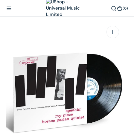
內
(0)
(0)
容
在
相
簿
中
開
啟