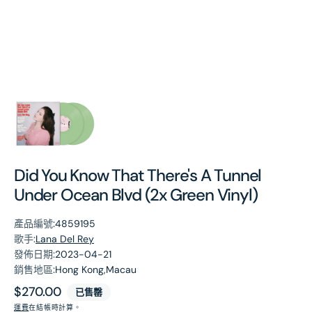
第
1
張
圖
片
Did You Know That There's A Tunnel
Under Ocean Blvd (2x Green Vinyl)
產品編號:
4859195
歌手:
Lana Del Rey
發佈日期:
2023-04-21
銷售地區:
Hong Kong,Macau
原
$270.00
已售罄
價
運費
在結帳時計算。