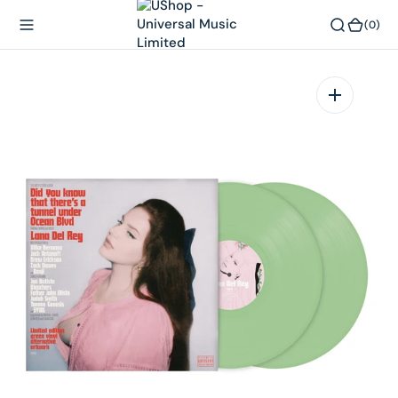
內
(0)
(0)
容
在
相
簿
中
開
啟