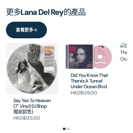
更多
Lana Del Rey
的產品
查看更多
Di
Th
Did You Know That
Un
There's A Tunnel
(2
Under Ocean Blvd
H
HKD$129.00
Say Yes To Heaven
(7" Vinyl) (UShop
獨家銷售)
HKD$135.00