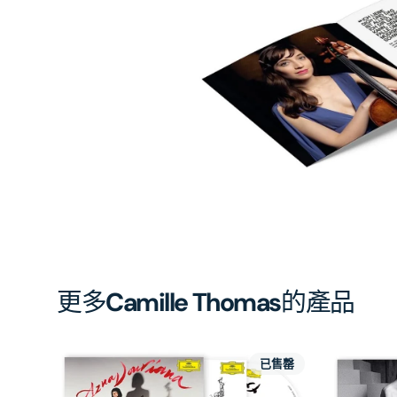
相
簿
中
開
啟
第
1
張
圖
片
更多
Camille Thomas
的產品
已售罄