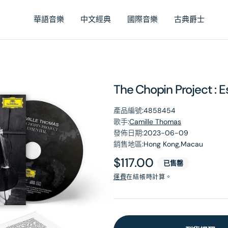
華語音樂
中文經典
國際音樂
古典爵士
The Chopin Project : E
產品編號:
4858454
歌手:
Camille Thomas
發佈日期:
2023-06-09
銷售地區:
Hong Kong,Macau
原
$117.00
已售罄
價
運費
在結帳時計算。