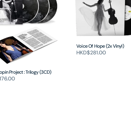
Voice Of Hope (2x Vinyl)
HKD$281.00
pin Project : Trilogy (3CD)
176.00