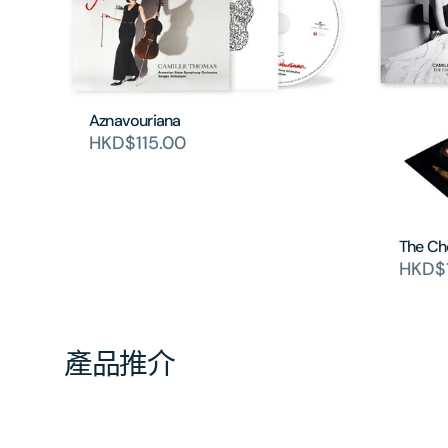
Aznavouriana
HKD$115.00
The Cho
HKD$
產品推介