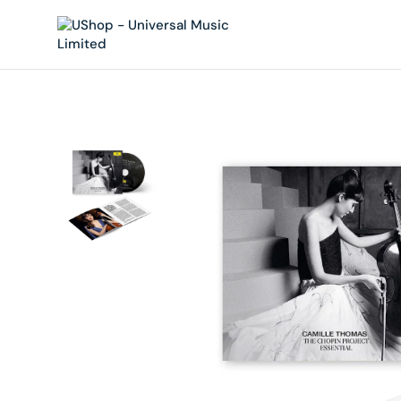
內
容
在