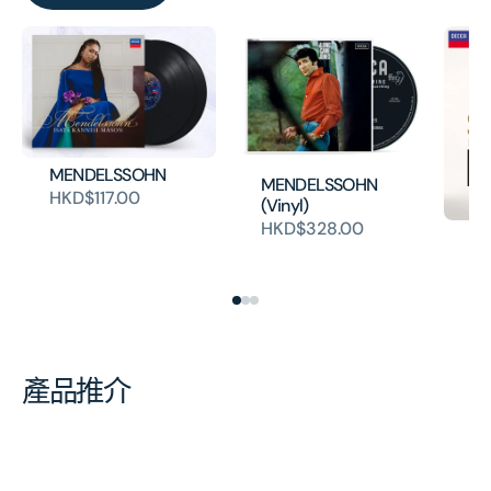
MENDELSSOHN
MENDELSSOHN
HKD$117.00
(Vinyl)
HKD$328.00
M
HK
產品推介