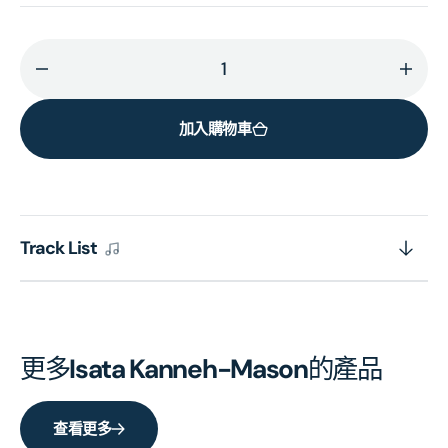
減
增
少
加
加入購物車
Childhood
Chil
Tales
Tales
(Vinyl)
(Viny
的
的
數
數
Track List
量
量
更多
Isata Kanneh-Mason
的產品
查看更多