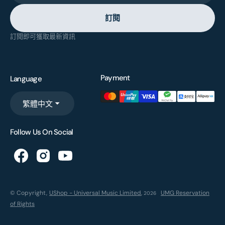
訂閱
訂閱即可獲取最新資訊
Payment
Language
繁體中文
Follow Us On Social
© Copyright,
UShop - Universal Music Limited
,
UMG Reservation
2026
of Rights