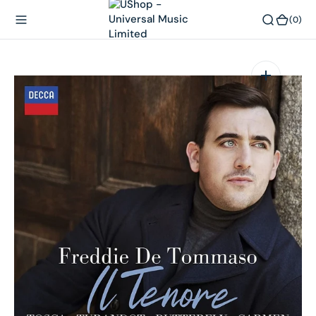
內
(0)
(0)
容
在
相
簿
中
開
啟