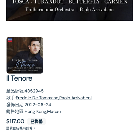
第
1
張
圖
片
Il Tenore
產品編號:
4852945
歌手:
Freddie De Tommaso,Paolo Arrivabeni
發佈日期:
2022-06-24
銷售地區:
Hong Kong,Macau
原
$117.00
已售罄
價
運費
在結帳時計算。