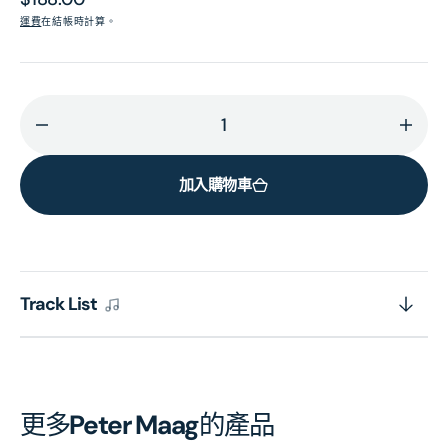
價
運費
在結帳時計算。
減
增
少
加
加入購物車
MENDELSSOHN:
MEND
Symphony
Sym
No.
No.
3
3
‘Scottish’,
‘Scott
Track List
Fingal’s
Finga
Cave,
Cave
A
A
Midsummer
Mid
Night’s
Night
更多
Peter Maag
的產品
Dream
Dre