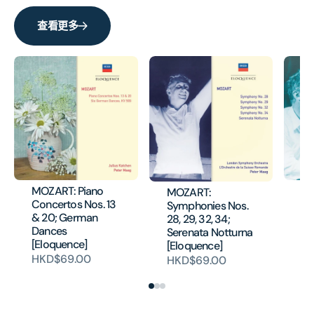
(SACD)
(SAC
(日
(日
查看更多
本
本
壓
壓
碟)
碟)
的
的
數
數
量
量
MOZART: Piano
M
MOZART:
Concertos Nos. 13
Se
Symphonies Nos.
& 20; German
& 
28, 29, 32, 34;
Dances
[E
Serenata Notturna
[Eloquence]
H
[Eloquence]
HKD$69.00
HKD$69.00