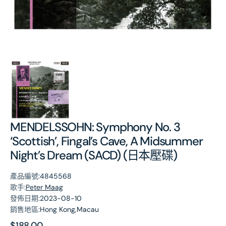
第
1
張
圖
片
MENDELSSOHN: Symphony No. 3
‘Scottish’, Fingal’s Cave, A Midsummer
Night’s Dream (SACD) (日本壓碟)
產品編號:
4845568
歌手:
Peter Maag
發佈日期:
2023-08-10
銷售地區:
Hong Kong,Macau
原
$188.00