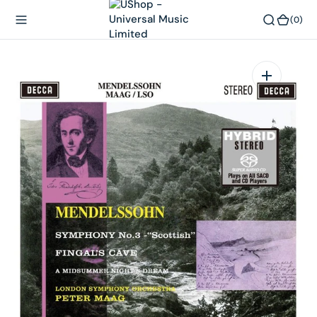
內
(0)
(0)
容
在
相
簿
中
開
啟