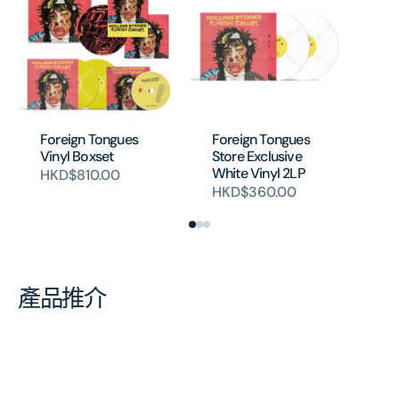
Foreign Tongues
Foreign Tongues
Fo
Vinyl Boxset
Store Exclusive
C
White Vinyl 2LP
HKD$810.00
H
HKD$360.00
產品推介