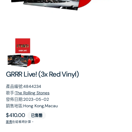
第
1
張
圖
片
GRRR Live! (3x Red Vinyl)
產品編號:
4844234
歌手:
The Rolling Stones
發佈日期:
2023-05-02
銷售地區:
Hong Kong,Macau
原
$410.00
已售罄
價
運費
在結帳時計算。