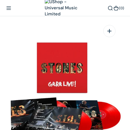
內
(0)
(0)
容
在
相
簿
中
開
啟