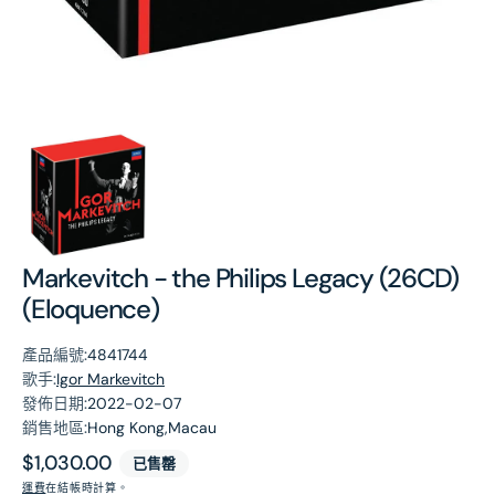
第
1
張
圖
片
Markevitch - the Philips Legacy (26CD)
(Eloquence)
產品編號:
4841744
歌手:
Igor Markevitch
發佈日期:
2022-02-07
銷售地區:
Hong Kong,Macau
原
$1,030.00
已售罄
價
運費
在結帳時計算。