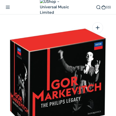
內
(0)
(0)
容
在
相
簿
中
開
啟