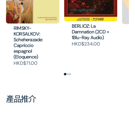
BERLIOZ: La
RIMSKY-
Un
Damnation (2CD +
KORSALKOV:
Ar
1Blu-Ray Audio)
Scheherazade:
H
HKD$234.00
Capriccio
espagnol
(Eloquence)
HKD$71.00
產品推介