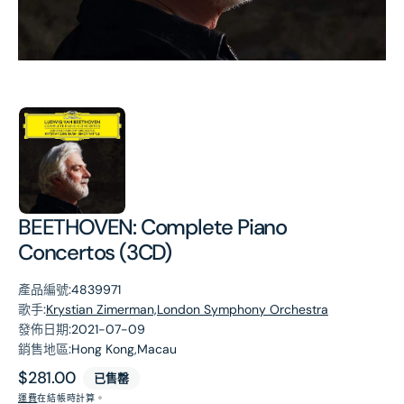
第
1
張
圖
片
BEETHOVEN: Complete Piano
Concertos (3CD)
產品編號:
4839971
歌手:
Krystian Zimerman,London Symphony Orchestra
發佈日期:
2021-07-09
銷售地區:
Hong Kong,Macau
原
$281.00
已售罄
價
運費
在結帳時計算。