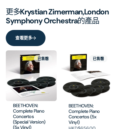
更多
Krystian Zimerman,London
Symphony Orchestra
的產品
查看更多
已售罄
已售罄
BEETHOVEN:
BEETHOVEN:
Complete Piano
Complete Piano
Concertos
Concertos (5x
(Special Version)
Vinyl)
(5x Vinyl)
HKD$656.00