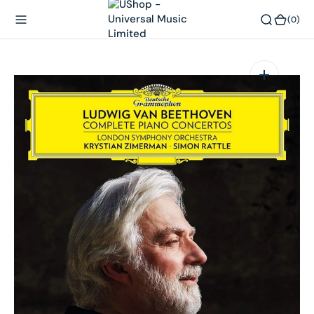
內
(0)
(0)
容
在
相
簿
中
開
啟