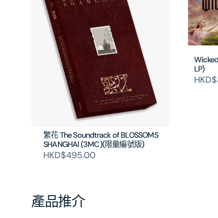
Wicked
LP)
HKD$
繁花 The Soundtrack of BLOSSOMS
SHANGHAI (3MC)(限量編號版)
HKD$495.00
產品推介