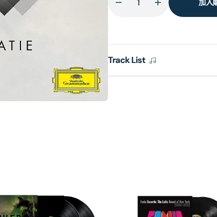
加入
減
增
少
加
SATIE:
SATIE:
Fragments
Fragments
的
的
Track List
數
數
量
量