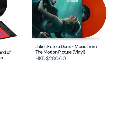
Joker: Folie à Deux - Music from
The Motion Picture (Vinyl)
und of
on
HKD$280.00