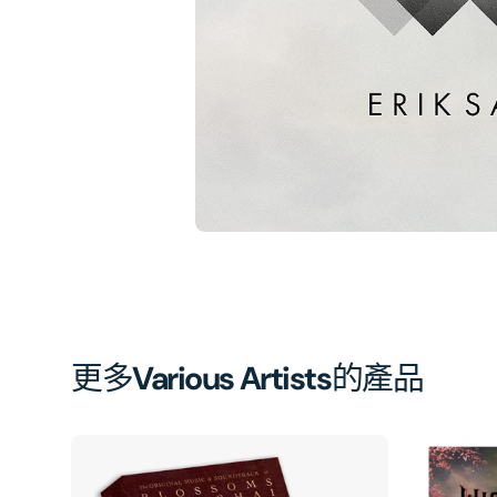
相
簿
中
開
啟
第
1
張
圖
片
更多
Various Artists
的產品