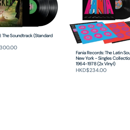
: The Soundtrack (Standard
300.00
Fania Records: The Latin So
New York - Singles Collecti
1964-1978 (2x Vinyl)
HKD$234.00