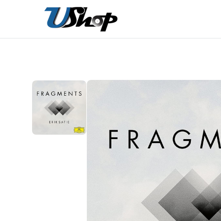
內
容
在