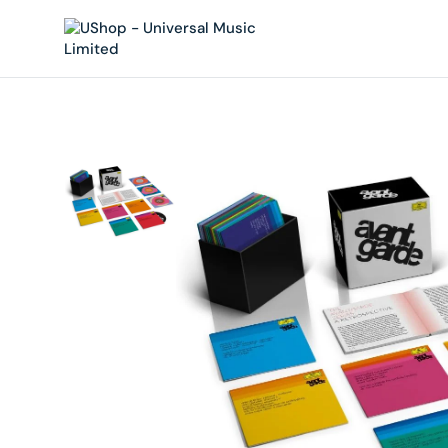
內
容
在
相
簿
中