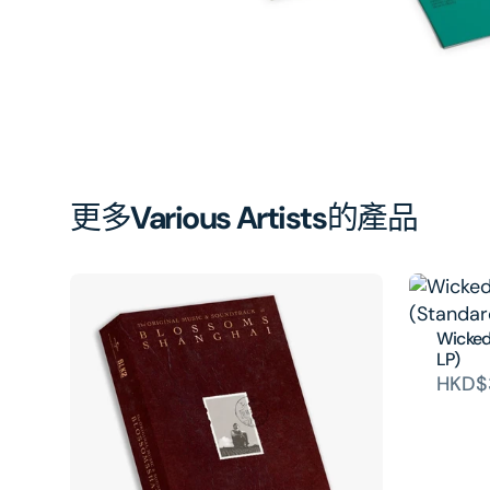
開
啟
第
1
張
圖
片
更多
Various Artists
的產品
Wicked
LP)
HKD$