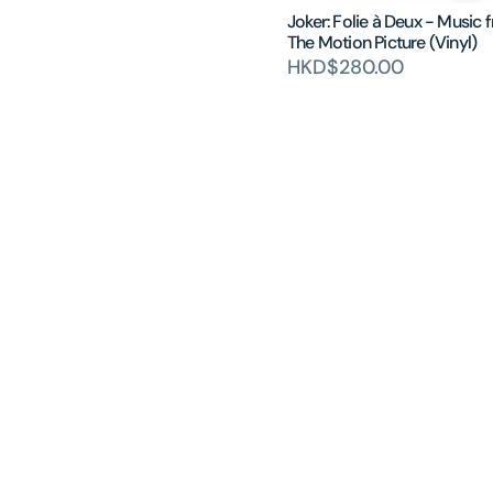
Joker: Folie à Deux - Music 
The Motion Picture (Vinyl)
HKD$280.00