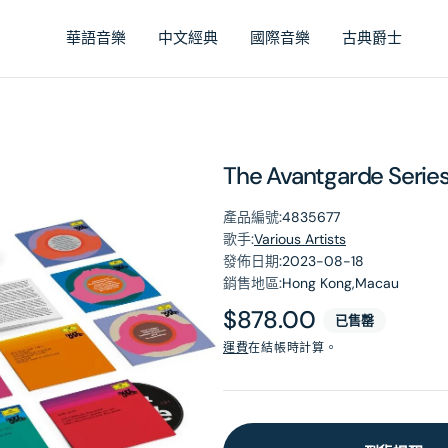
華語音樂
中文經典
國際音樂
古典爵士
The Avantgarde Series
產品編號:
4835677
歌手:
Various Artists
發佈日期:
2023-08-18
銷售地區:
Hong Kong,Macau
原
$878.00
已售罄
價
運費
在結帳時計算。