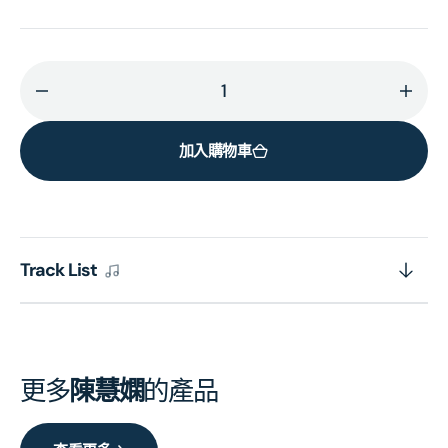
減
增
少
加
加入購物車
正
正
視
視
愛
愛
(SHM-
(SHM
SACD)
SACD
Track List
(日
(日
本
本
壓
壓
碟)
碟)
更多
陳慧嫻
的產品
的
的
數
數