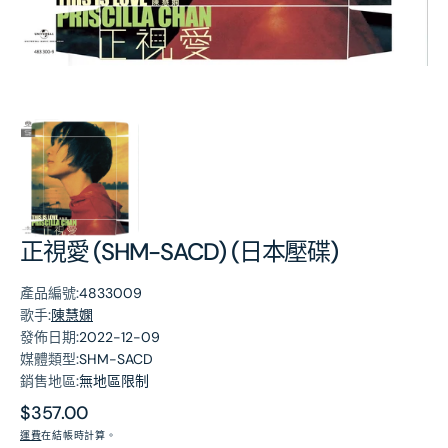
第
1
張
圖
片
正視愛 (SHM-SACD) (日本壓碟)
產品編號:
4833009
歌手:
陳慧嫻
發佈日期:
2022-12-09
媒體類型:
SHM-SACD
銷售地區:
無地區限制
原
$357.00
價
運費
在結帳時計算。