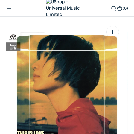
內
(0)
(0)
容
在
相
簿
中
開
啟