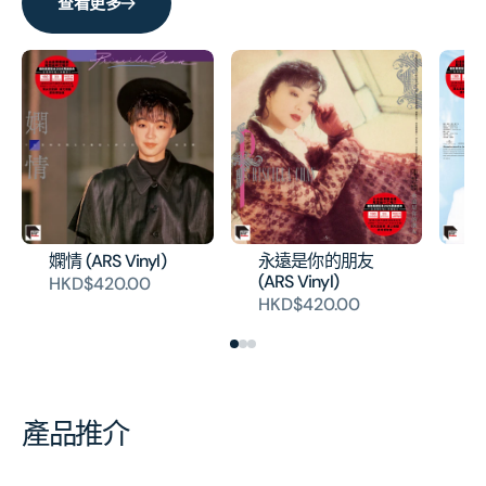
量
量
查看更多
嫻情 (ARS Vinyl)
永遠是你的朋友
秋色
(ARS Vinyl)
HKD$420.00
H
HKD$420.00
產品推介