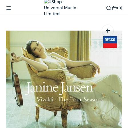
內
(0)
(0)
容
在
相
簿
中
開
啟