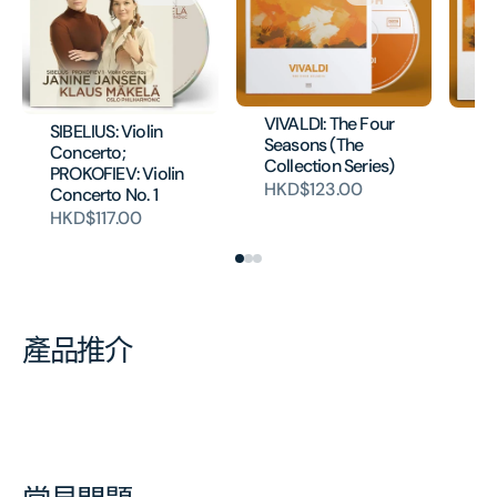
VIVALDI: The Four
VI
SIBELIUS: Violin
Seasons (The
Se
Concerto;
Collection Series)
Co
PROKOFIEV: Violin
(O
HKD$123.00
Concerto No. 1
H
HKD$117.00
產品推介