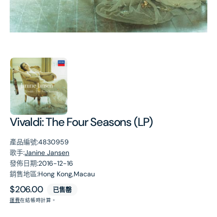
第
1
張
圖
片
Vivaldi: The Four Seasons (LP)
產品編號:
4830959
歌手:
Janine Jansen
發佈日期:
2016-12-16
銷售地區:
Hong Kong,Macau
原
$206.00
已售罄
價
運費
在結帳時計算。