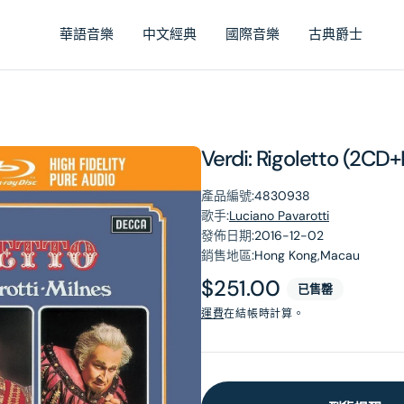
華語音樂
中文經典
國際音樂
古典爵士
Verdi: Rigoletto (2CD
產品編號:
4830938
歌手:
Luciano Pavarotti
發佈日期:
2016-12-02
銷售地區:
Hong Kong,Macau
原
$251.00
已售罄
價
運費
在結帳時計算。