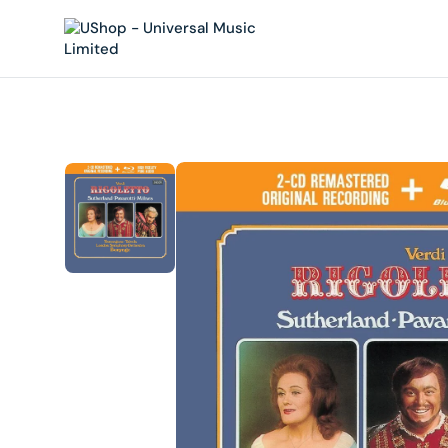
內
容
在