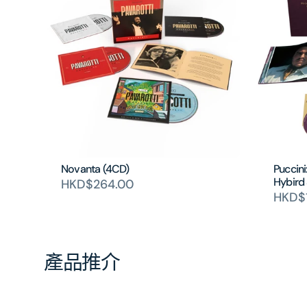
Novanta (4CD)
Puccini
Hybird
HKD$264.00
HKD$
產品推介