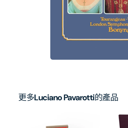
相
簿
中
開
啟
第
1
張
圖
片
更多
Luciano Pavarotti
的產品