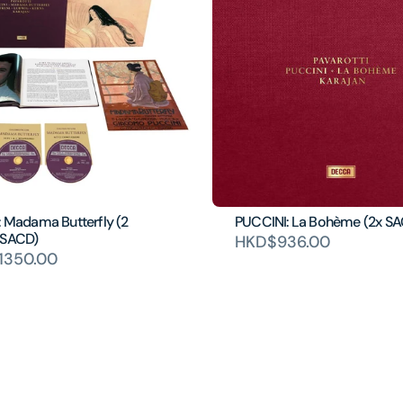
: Madama Butterfly (2
PUCCINI: La Bohème (2x S
 SACD)
HKD$936.00
1350.00