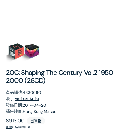
第
1
張
圖
片
20C: Shaping The Century Vol.2 1950-
2000 (26CD)
產品編號:
4830660
歌手:
Various Artist
發佈日期:
2017-04-20
銷售地區:
Hong Kong,Macau
原
$913.00
已售罄
價
運費
在結帳時計算。