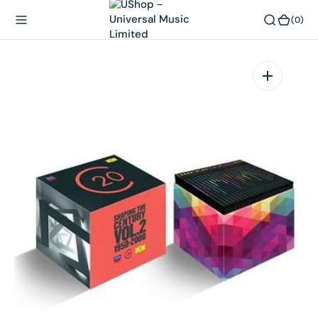
內
(0)
(0)
容
在
相
簿
中
開
啟