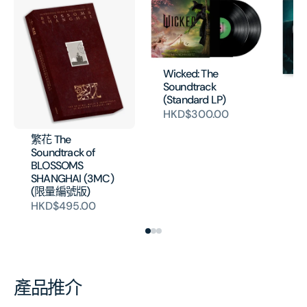
Wicked: The
Soundtrack
Jo
(Standard LP)
- 
HKD$300.00
Mo
(V
繁花 The
H
Soundtrack of
BLOSSOMS
SHANGHAI (3MC)
(限量編號版)
HKD$495.00
產品推介