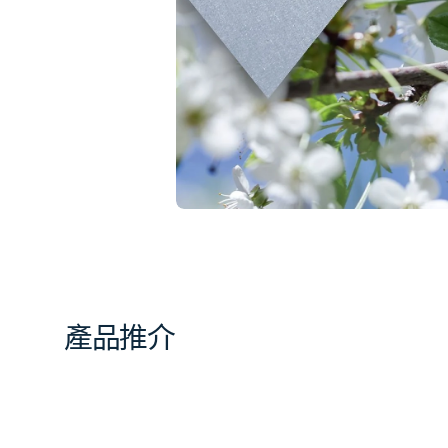
相
簿
中
開
啟
第
1
張
圖
片
產品推介