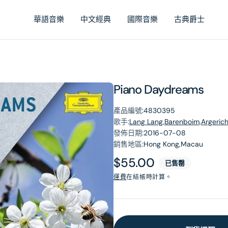
華語音樂
中文經典
國際音樂
古典爵士
Piano Daydreams
產品編號:
4830395
歌手:
Lang Lang,Barenboim,Argeric
發佈日期:
2016-07-08
銷售地區:
Hong Kong,Macau
原
$55.00
已售罄
價
運費
在結帳時計算。