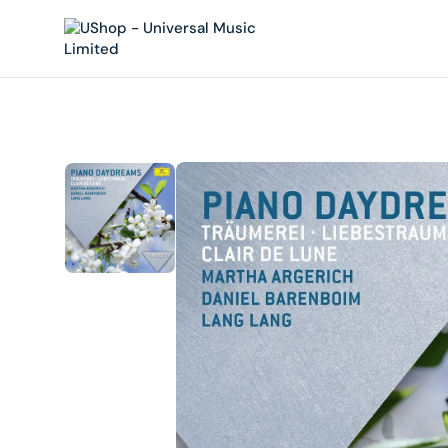
內
容
在