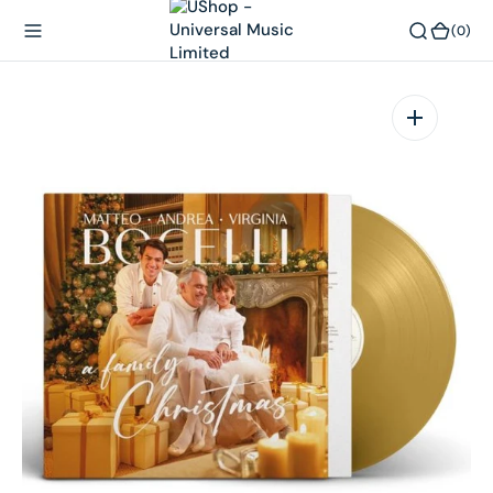
內
(0)
(0)
容
在
相
簿
中
開
啟