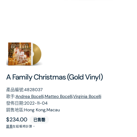
第
1
張
圖
片
A Family Christmas (Gold Vinyl)
產品編號:
4828037
歌手:
Andrea Bocelli,Matteo Bocelli,Virginia Bocelli
發佈日期:
2022-11-04
銷售地區:
Hong Kong,Macau
原
$234.00
已售罄
價
運費
在結帳時計算。