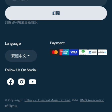
訂閱
訂閱即可獲取最新資訊
Payment
Language
繁體中文
Follow Us On Social
© Copyright,
UShop - Universal Music Limited
,
UMG Reservation
2026
of Rights