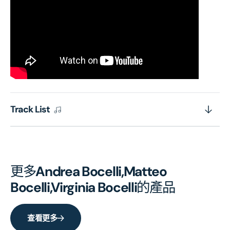
Track List
更多
Andrea Bocelli,Matteo
Bocelli,Virginia Bocelli
的產品
查看更多