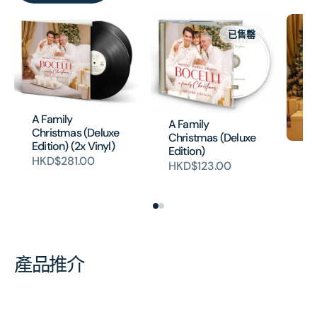
已售罄
A Family
A Family
Christmas (Deluxe
Christmas (Deluxe
Edition) (2x Vinyl)
Edition)
A 
HKD$281.00
Ch
HKD$123.00
H
產品推介