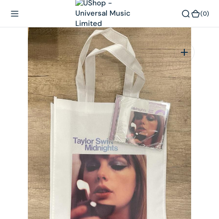
內
(0)
(0)
容
在
相
簿
中
開
啟