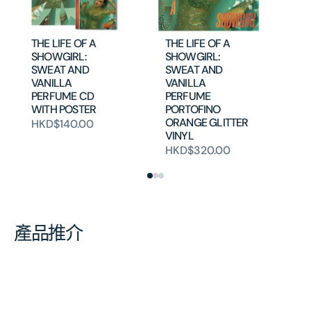
An
H
THE LIFE OF A
THE LIFE OF A
SHOWGIRL:
SHOWGIRL:
SWEAT AND
SWEAT AND
VANILLA
VANILLA
PERFUME CD
PERFUME
WITH POSTER
PORTOFINO
ORANGE GLITTER
HKD$140.00
VINYL
HKD$320.00
產品推介