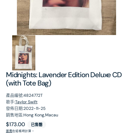
第
1
張
圖
片
Midnights: Lavender Edition Deluxe CD
(with Tote Bag)
產品編號:
4824772T
歌手:
Taylor Swift
發佈日期:
2022-11-25
銷售地區:
Hong Kong,Macau
原
$173.00
已售罄
價
運費
在結帳時計算。