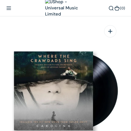
內
(0)
(0)
容
在
相
簿
中
開
啟