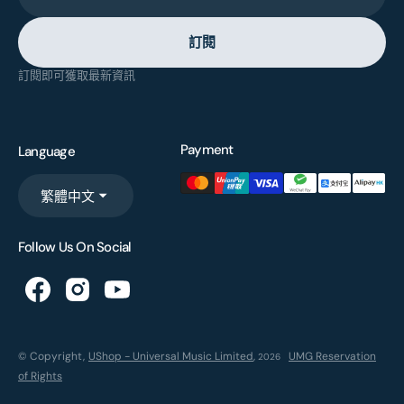
訂閱
訂閱即可獲取最新資訊
Payment
Language
繁體中文
Follow Us On Social
© Copyright,
UShop - Universal Music Limited
,
UMG Reservation
2026
of Rights