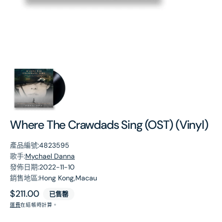
第
1
張
圖
片
Where The Crawdads Sing (OST) (Vinyl)
產品編號:
4823595
歌手:
Mychael Danna
發佈日期:
2022-11-10
銷售地區:
Hong Kong,Macau
原
$211.00
已售罄
價
運費
在結帳時計算。