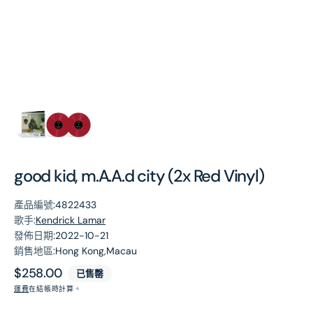
第
1
張
圖
片
good kid, m.A.A.d city (2x Red Vinyl)
產品編號:
4822433
歌手:
Kendrick Lamar
發佈日期:
2022-10-21
銷售地區:
Hong Kong,Macau
原
$258.00
已售罄
價
運費
在結帳時計算。