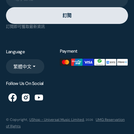
訂閱
訂閱即可獲取最新資訊
Payment
Language
繁體中文
Follow Us On Social
© Copyright,
UShop - Universal Music Limited
,
UMG Reservation
2026
of Rights