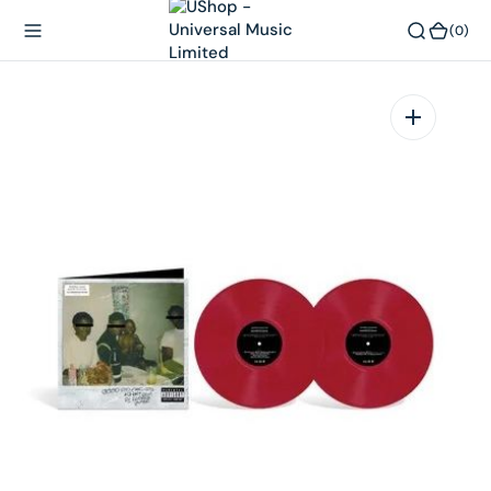
內
(0)
(0)
容
在
相
簿
中
開
啟