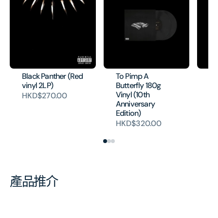
Black Panther (Red
To Pimp A
To
vinyl 2LP)
Butterfly 180g
Bu
Vinyl (10th
Gr
HKD$270.00
Anniversary
(1
Edition)
Ed
HKD$320.00
H
產品推介