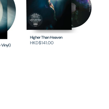
Higher Than Heaven
HKD$141.00
 Vinyl)