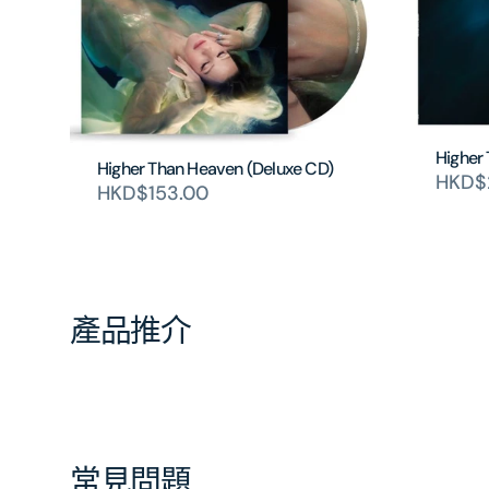
Higher 
Higher Than Heaven (Deluxe CD)
HKD$2
HKD$153.00
產品推介
常見問題