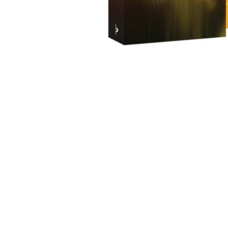
中
開
啟
第
1
張
圖
片