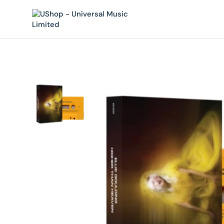
內
容
在
相
簿