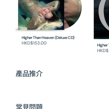
Higher Than Heaven (Deluxe CD)
HKD$153.00
Higher 
HKD$2
產品推介
常見問題