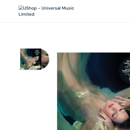
內
容
在
相
簿
中