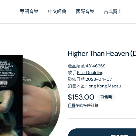
華語音樂
中文經典
國際音樂
古典爵士
Higher Than Heaven (D
產品編號:
4814625S
歌手:
Ellie Goulding
發佈日期:
2023-04-07
銷售地區:
Hong Kong,Macau
原
$153.00
已售罄
價
運費
在結帳時計算。