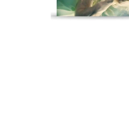
開
啟
第
1
張
圖
片