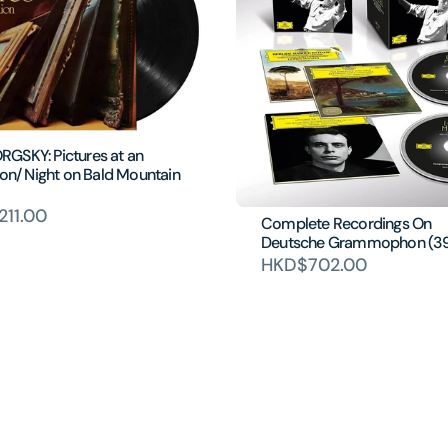
GSKY: Pictures at an
ion/ Night on Bald Mountain
11.00
Complete Recordings On
Deutsche Grammophon (3
HKD$702.00