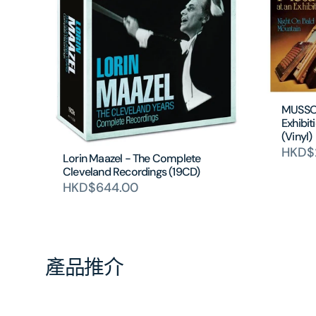
MUSSOR
Exhibit
(Vinyl)
HKD$2
Lorin Maazel - The Complete
Cleveland Recordings (19CD)
HKD$644.00
產品推介