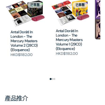
已售罄
已售罄
Antal Doráti In
Antal Doráti In
London - The
London - The
Mercury Masters
Mercury Masters
PR
Volume 1 (29CD)
Volume 2 (28CD)
an
(Eloquence)
(Eloquence)
BR
HKD$1182.00
HKD$1182.00
Pe
th
[E
H
產品推介