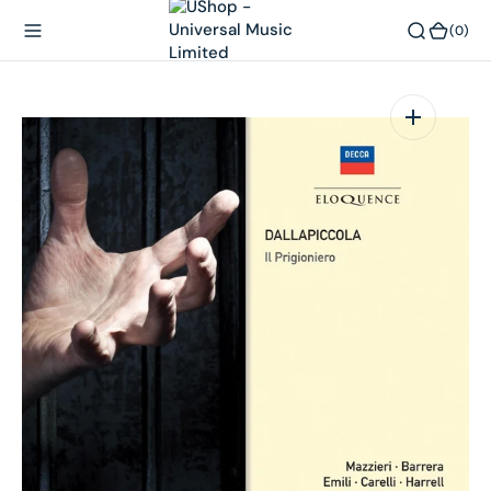
內
(0)
(0)
容
在
相
簿
中
開
啟