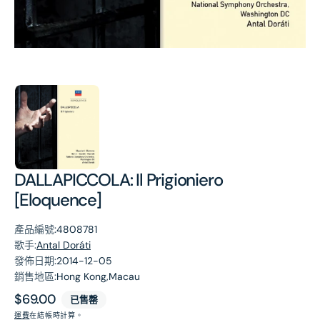
第
1
張
圖
片
DALLAPICCOLA: Il Prigioniero
[Eloquence]
產品編號:
4808781
歌手:
Antal Doráti
發佈日期:
2014-12-05
銷售地區:
Hong Kong,Macau
原
$69.00
已售罄
價
運費
在結帳時計算。