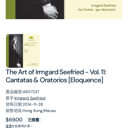
第
1
張
圖
片
The Art of Irmgard Seefried - Vol. 11:
Cantatas & Oratorios [Eloquence]
產品編號:
4807237
歌手:
Irmgard Seefried
發佈日期:
2014-11-28
銷售地區:
Hong Kong,Macau
原
$69.00
已售罄
價
運費
在結帳時計算。