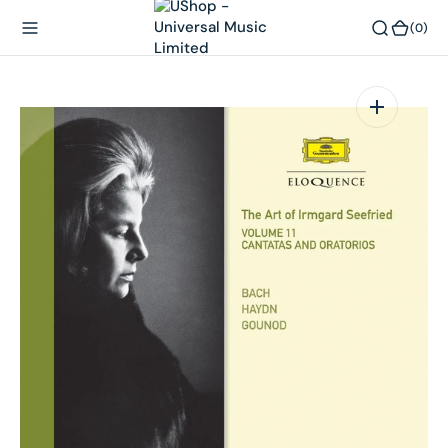
內
(0)
(0)
容
在
相
簿
中
開
啟