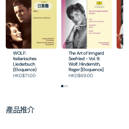
已售罄
WOLF:
The Art of Irmgard
Th
Italianisches
Seefried - Vol. 9:
Se
Liederbuch
Wolf, Hindemith,
Wo
(Eloquence)
Reger [Eloquence]
Li
HKD$71.00
HKD$69.00
H
產品推介