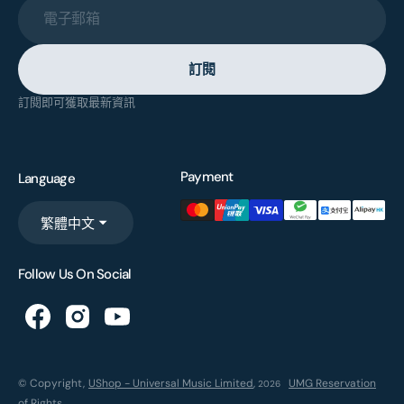
電子郵箱
訂閱
訂閱即可獲取最新資訊
Payment
Language
繁體中文
Follow Us On Social
© Copyright,
UShop - Universal Music Limited
,
UMG Reservation
2026
of Rights