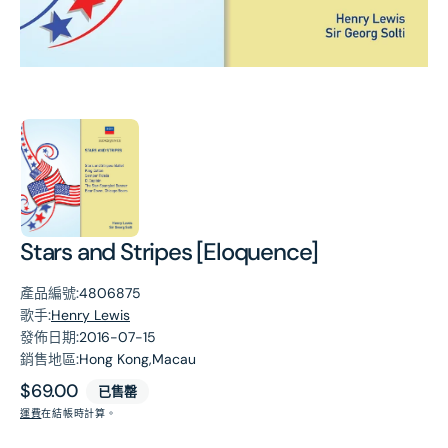
第
1
張
圖
片
Stars and Stripes [Eloquence]
產品編號:
4806875
歌手:
Henry Lewis
發佈日期:
2016-07-15
銷售地區:
Hong Kong,Macau
原
$69.00
已售罄
價
運費
在結帳時計算。