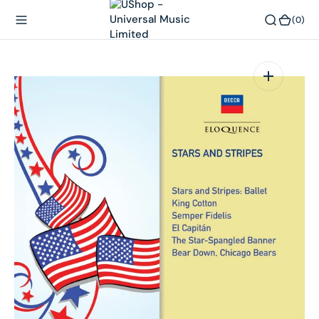
內
(0)
(0)
容
在
相
簿
中
開
啟