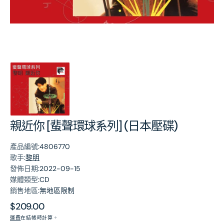
第
1
張
圖
片
親近你 [蜚聲環球系列] (日本壓碟)
產品編號:
4806770
歌手:
黎明
發佈日期:
2022-09-15
媒體類型:
CD
銷售地區:
無地區限制
原
$209.00
價
運費
在結帳時計算。