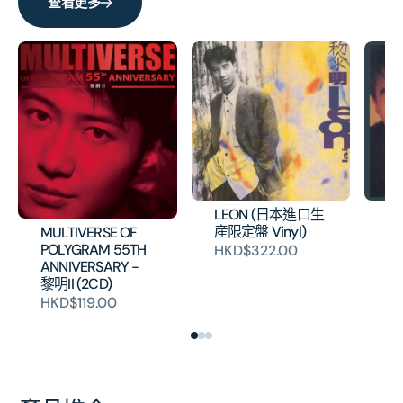
查看更多
壓
壓
碟)
碟)
的
的
數
數
量
量
LEON (日本進口生
我
産限定盤 Vinyl)
口
MULTIVERSE OF
Vi
POLYGRAM 55TH
HKD$322.00
ANNIVERSARY -
H
黎明II (2CD)
HKD$119.00