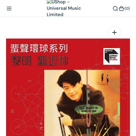
內
(0)
(0)
容
在
相
簿
中
開
啟