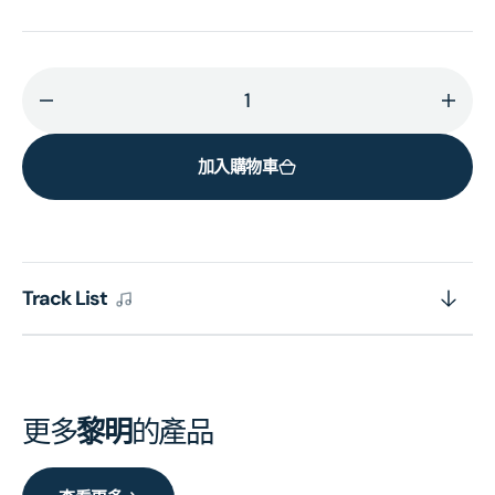
減
增
少
加
加入購物車
親
親
近
近
你
你
[蜚
[蜚
聲
聲
Track List
環
環
球
球
系
系
列]
列]
更多
黎明
的產品
(日
(日
本
本