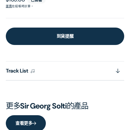
價
運費
在結帳時計算。
到貨提醒
Track List
更多
Sir Georg Solti
的產品
查看更多