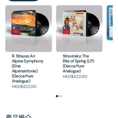
EL
Va
Co
R. Strauss: An
Stravinsky: The
H
Alpine Symphony
Rite of Spring (LP)
(Eine
(Decca Pure
Alpensinfonie)
Analogue)
(Decca Pure
HKD$422.00
Analogue)
HKD$422.00
產品推介