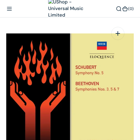
內
(0)
(0)
容
在
相
簿
中
開
啟