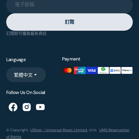
電子郵箱
訂閱
訂閱即可獲取最新資訊
Payment
Language
繁體中文
Follow Us On Social
© Copyright,
UShop - Universal Music Limited
,
UMG Reservation
2026
of Rights