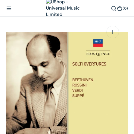
內
(0)
(0)
容
在
相
簿
中
開
啟