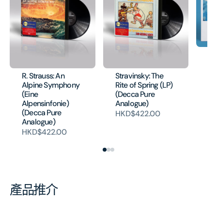
EL
Va
Co
R. Strauss: An
Stravinsky: The
H
Alpine Symphony
Rite of Spring (LP)
(Eine
(Decca Pure
Alpensinfonie)
Analogue)
(Decca Pure
HKD$422.00
Analogue)
HKD$422.00
產品推介