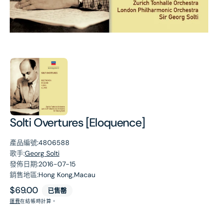
第
1
張
圖
片
Solti Overtures [Eloquence]
產品編號:
4806588
歌手:
Georg Solti
發佈日期:
2016-07-15
銷售地區:
Hong Kong,Macau
原
$69.00
已售罄
價
運費
在結帳時計算。