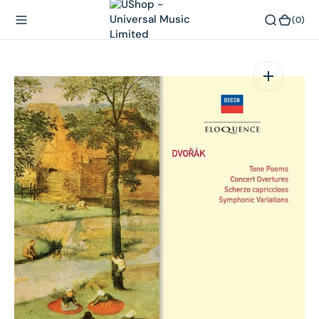
內
(0)
(0)
容
在
相
簿
中
開
啟