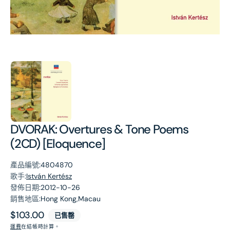
第
1
張
圖
片
DVORAK: Overtures & Tone Poems
(2CD) [Eloquence]
產品編號:
4804870
歌手:
István Kertész
發佈日期:
2012-10-26
銷售地區:
Hong Kong,Macau
原
$103.00
已售罄
價
運費
在結帳時計算。