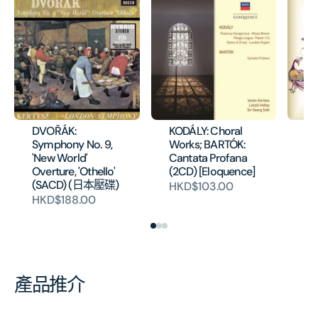
DVOŘÁK:
KODÁLY: Choral
KO
Symphony No. 9,
Works; BARTÓK:
Va
'New World'
Cantata Profana
JÁ
Overture, 'Othello'
(2CD) [Eloquence]
Da
(SACD) (日本壓碟)
[E
HKD$103.00
HKD$188.00
H
產品推介