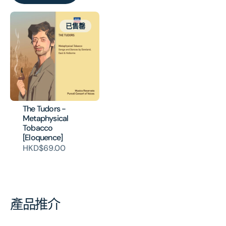
已售罄
The Tudors -
Metaphysical
Tobacco
[Eloquence]
HKD$69.00
產品推介