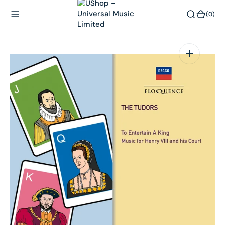
內
(0)
(0)
容
在
相
簿
中
開
啟