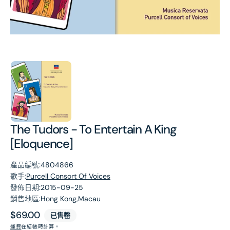
第
1
張
圖
片
The Tudors - To Entertain A King
[Eloquence]
產品編號:
4804866
歌手:
Purcell Consort Of Voices
發佈日期:
2015-09-25
銷售地區:
Hong Kong,Macau
原
$69.00
已售罄
價
運費
在結帳時計算。