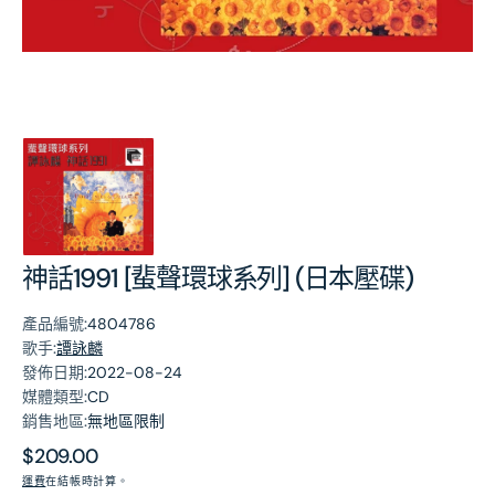
第
1
張
圖
片
神話1991 [蜚聲環球系列] (日本壓碟)
產品編號:
4804786
歌手:
譚詠麟
發佈日期:
2022-08-24
媒體類型:
CD
銷售地區:
無地區限制
原
$209.00
價
運費
在結帳時計算。