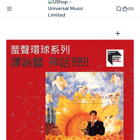
內
(0)
(0)
容
在
相
簿
中
開
啟