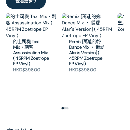
壓
壓
查看更多
碟)
碟)
的
的
數
數
量
量
Al
[
的士司機 Taxi
Remix [萬能的妳
( 
Mix‧刺客
Dance Mix ‧ 偏愛
EP
Assassination Mix
Alan's Version] (
H
( 45RPM Zoetrope
45RPM Zoetrope
EP Vinyl)
EP Vinyl)
HKD$396.00
HKD$396.00