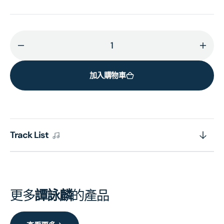
減
增
少
加
加入購物車
神
神
話
話
1991
1991
[蜚
[蜚
聲
聲
Track List
環
環
球
球
系
系
列]
列]
更多
譚詠麟
的產品
(日
(日
本
本