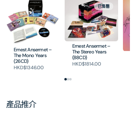
已售罄
Ernest Ansermet –
Ernest Ansermet –
The Stereo Years
The Mono Years
An
(88CD)
(26CD)
(E
HKD$1814.00
HKD$1346.00
HK
產品推介