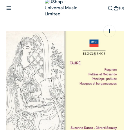
內
(0)
(0)
容
在
相
簿
中
開
啟