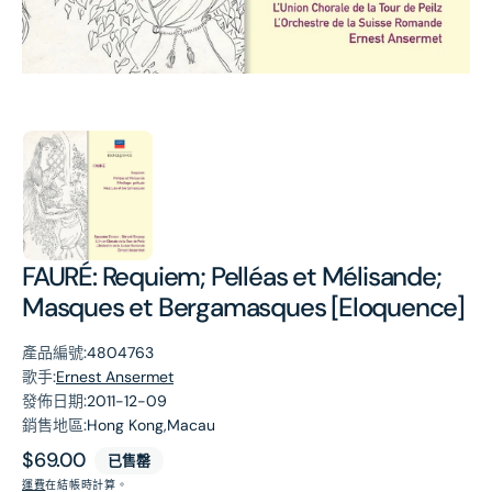
第
1
張
圖
片
FAURÉ: Requiem; Pelléas et Mélisande;
Masques et Bergamasques [Eloquence]
產品編號:
4804763
歌手:
Ernest Ansermet
發佈日期:
2011-12-09
銷售地區:
Hong Kong,Macau
原
$69.00
已售罄
價
運費
在結帳時計算。