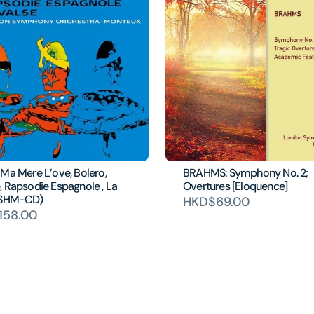
Ma Mere L’ove, Bolero,
BRAHMS: Symphony No. 2;
 Rapsodie Espagnole , La
Overtures [Eloquence]
(SHM-CD)
HKD$69.00
158.00