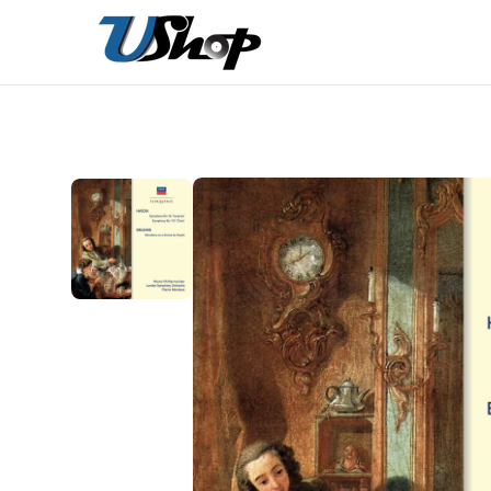
內
容
在