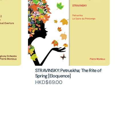
STRAVINSKY: Petruskha; The Rite of
Spring [Eloquence]
HKD$69.00