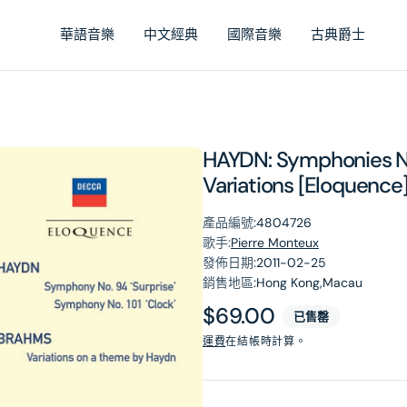
華語音樂
中文經典
國際音樂
古典爵士
HAYDN: Symphonies No
Variations [Eloquence
產品編號:
4804726
歌手:
Pierre Monteux
發佈日期:
2011-02-25
銷售地區:
Hong Kong,Macau
原
$69.00
已售罄
價
運費
在結帳時計算。