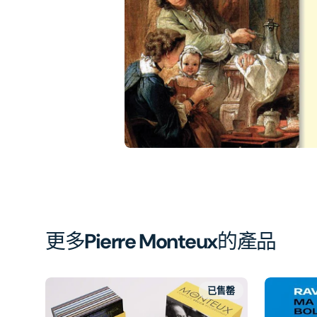
相
簿
中
開
啟
第
1
張
圖
片
更多
Pierre Monteux
的產品
已售罄