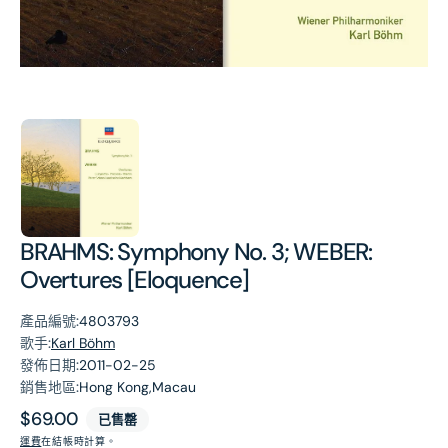
第
1
張
圖
片
BRAHMS: Symphony No. 3; WEBER:
Overtures [Eloquence]
產品編號:
4803793
歌手:
Karl Böhm
發佈日期:
2011-02-25
銷售地區:
Hong Kong,Macau
原
$69.00
已售罄
價
運費
在結帳時計算。