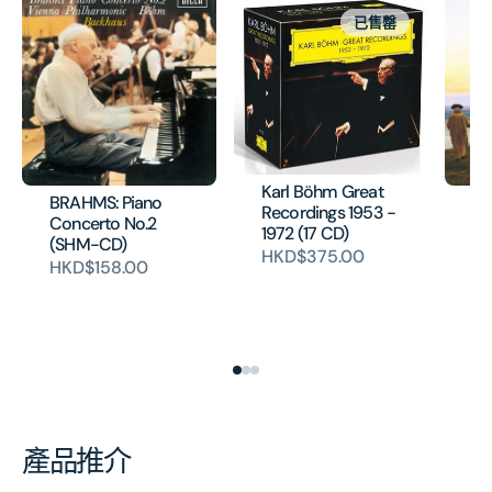
已售罄
Karl Böhm Great
BRAHMS: Piano
SC
Recordings 1953 -
Concerto No.2
Sy
1972 (17 CD)
(SHM-CD)
5 
HKD$375.00
BE
HKD$158.00
Sy
[E
H
產品推介