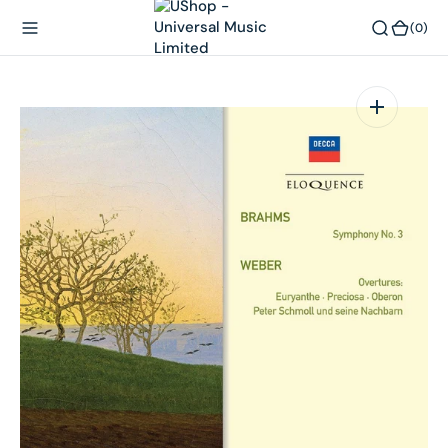
內
(0)
(0)
容
在
相
簿
中
開
啟