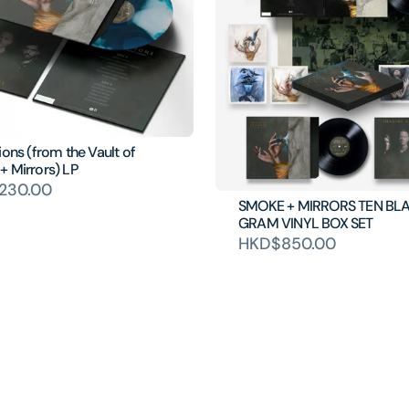
ions (from the Vault of
+ Mirrors) LP
230.00
SMOKE + MIRRORS TEN BLA
GRAM VINYL BOX SET
HKD$850.00