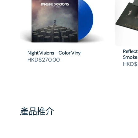
Reflect
Night Visions - Color Vinyl
Smoke 
HKD$270.00
HKD$
產品推介