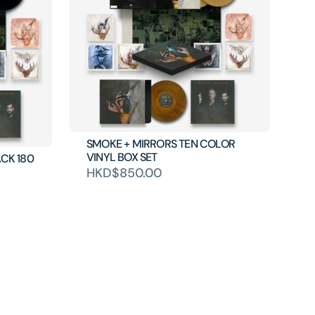
SMOKE + MIRRORS TEN COLOR
VINYL BOX SET
CK 180
HKD$850.00