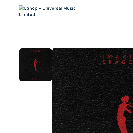
內
容
在