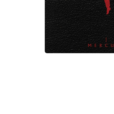
相
簿
中
開
啟
第
1
張
圖
片