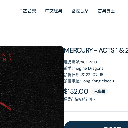
華語音樂
中文經典
國際音樂
古典爵士
MERCURY - ACTS 1 & 2
產品編號:
4802613
歌手:
Imagine Dragons
發佈日期:
2022-07-18
銷售地區:
Hong Kong,Macau
原
$132.00
已售罄
價
運費
在結帳時計算。