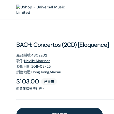
內
容
BACH: Concertos (2CD) [Eloquence]
產品編號:
4802202
歌手:
Neville Marriner
發佈日期:
2011-03-25
銷售地區:
Hong Kong,Macau
原
$103.00
已售罄
價
運費
在結帳時計算。