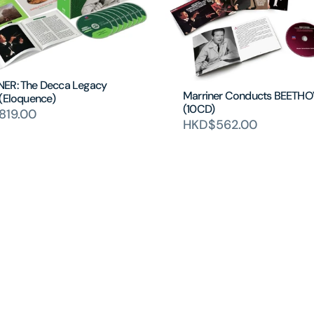
ER: The Decca Legacy
Marriner Conducts BEETH
 (Eloquence)
(10CD)
819.00
HKD$562.00