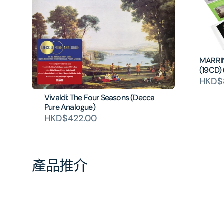
MARRIN
(19CD)
HKD$
Vivaldi: The Four Seasons (Decca
Pure Analogue)
HKD$422.00
產品推介