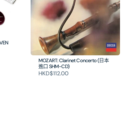
OVEN
MOZART: Clarinet Concerto (日本
進口 SHM-CD)
HKD$112.00