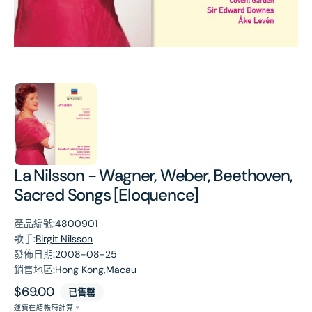
第
1
張
圖
片
La Nilsson - Wagner, Weber, Beethoven,
Sacred Songs [Eloquence]
產品編號:
4800901
歌手:
Birgit Nilsson
發佈日期:
2008-08-25
銷售地區:
Hong Kong,Macau
原
$69.00
已售罄
價
運費
在結帳時計算。