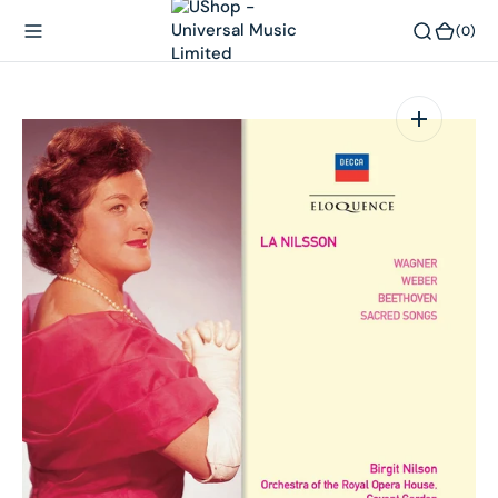
內
(0)
(0)
容
在
相
簿
中
開
啟