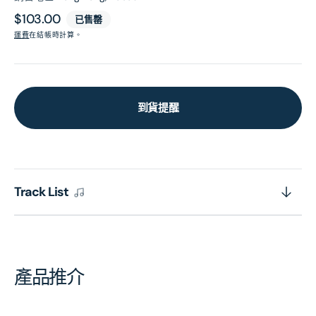
原
$103.00
已售罄
價
運費
在結帳時計算。
到貨提醒
Track List
產品推介