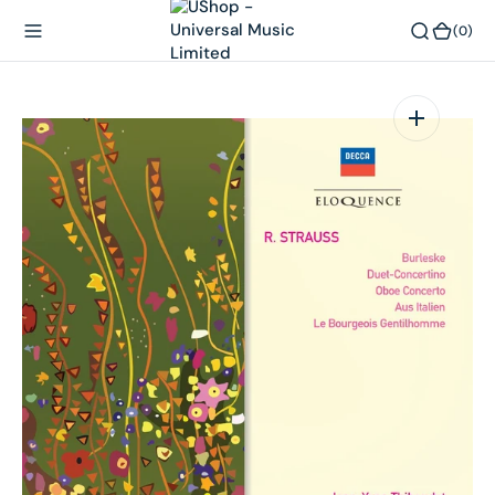
內
(0)
(0)
容
在
相
簿
中
開
啟