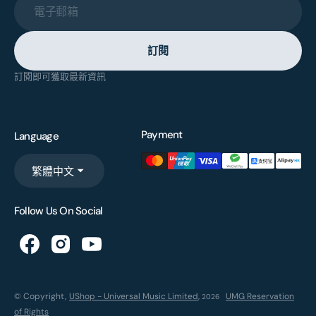
電子郵箱
訂閱
訂閱即可獲取最新資訊
Payment
Language
繁體中文
Follow Us On Social
© Copyright,
UShop - Universal Music Limited
,
UMG Reservation
2026
of Rights