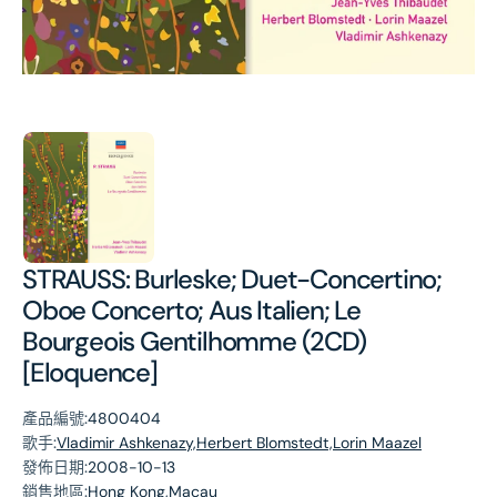
第
1
張
圖
片
STRAUSS: Burleske; Duet-Concertino;
Oboe Concerto; Aus Italien; Le
Bourgeois Gentilhomme (2CD)
[Eloquence]
產品編號:
4800404
歌手:
Vladimir Ashkenazy,Herbert Blomstedt,Lorin Maazel
發佈日期:
2008-10-13
銷售地區:
Hong Kong,Macau