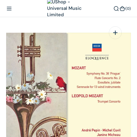
內
(0)
(0)
容
在
相
簿
中
開
啟