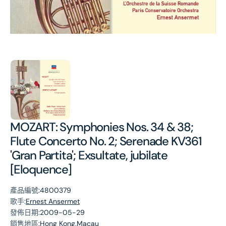
第
1
張
圖
片
MOZART: Symphonies Nos. 34 & 38;
Flute Concerto No. 2; Serenade KV361
'Gran Partita'; Exsultate, jubilate
[Eloquence]
產品編號:
4800379
歌手:
Ernest Ansermet
發佈日期:
2009-05-29
銷售地區:
Hong Kong,Macau