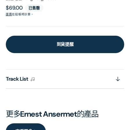
原
$69.00
已售罄
價
運費
在結帳時計算。
到貨提醒
Track List
更多
Ernest Ansermet
的產品