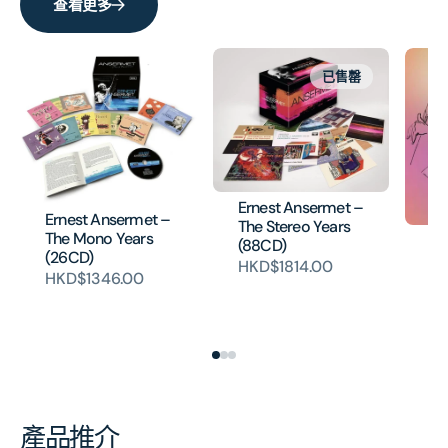
查看更多
已售罄
Ernest Ansermet –
Ernest Ansermet –
The Stereo Years
The Mono Years
An
(88CD)
(26CD)
(E
HKD$1814.00
HKD$1346.00
HK
產品推介