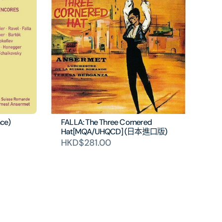
ce)
FALLA: The Three Cornered
Hat[MQA/UHQCD] (日本進口版)
HKD$281.00