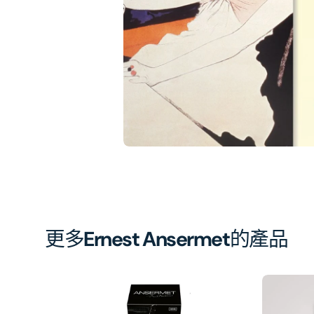
相
簿
中
開
啟
第
1
張
圖
片
更多
Ernest Ansermet
的產品