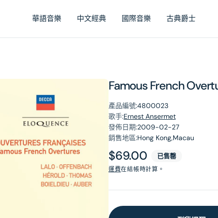
華語音樂
中文經典
國際音樂
古典爵士
Famous French Overtu
產品編號:
4800023
歌手:
Ernest Ansermet
發佈日期:
2009-02-27
銷售地區:
Hong Kong,Macau
原
$69.00
已售罄
價
運費
在結帳時計算。