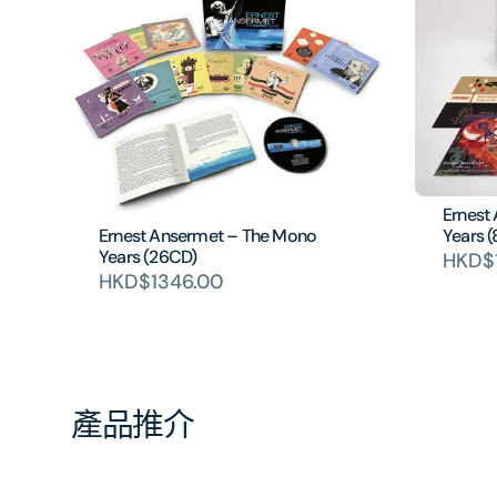
Ernest
Ernest Ansermet – The Mono
Years 
Years (26CD)
HKD$
HKD$1346.00
產品推介