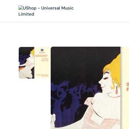
內
容
在