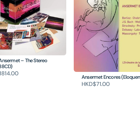
 Ansermet – The Stereo
(88CD)
1814.00
Ansermet Encores (Eloquen
HKD$71.00