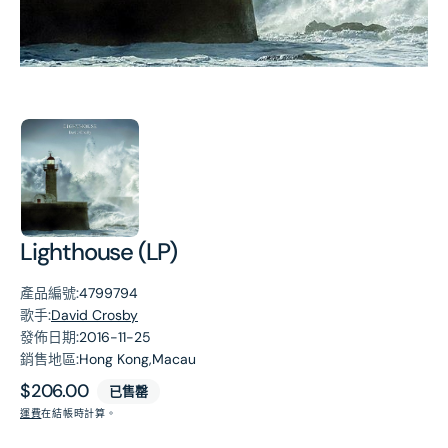
第
1
張
圖
片
Lighthouse (LP)
產品編號:
4799794
歌手:
David Crosby
發佈日期:
2016-11-25
銷售地區:
Hong Kong,Macau
原
$206.00
已售罄
價
運費
在結帳時計算。