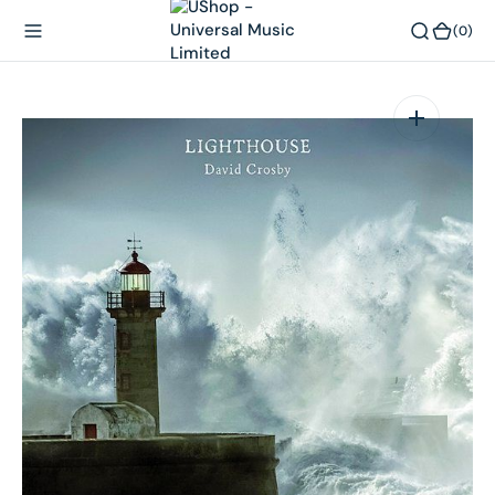
內
(0)
(0)
容
在
相
簿
中
開
啟