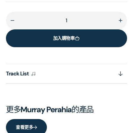
減
增
少
加
加入購物車
Bach:
Bach
The
The
French
Fren
Suites
Suite
(2CD)
(2CD
Track List
的
的
數
數
量
量
更多
Murray Perahia
的產品
查看更多