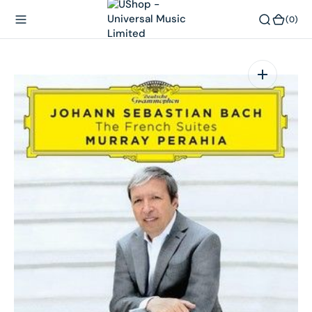
內
(0)
(0)
容
在
相
簿
中
開
啟