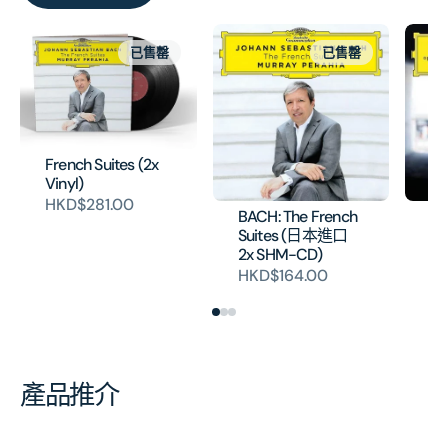
已售罄
已售罄
French Suites (2x
Vinyl)
HKD$281.00
BACH: The French
BE
Suites (日本進口
So
2x SHM-CD)
HK
HKD$164.00
產品推介