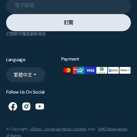
電子郵箱
訂閱
訂閱即可獲取最新資訊
Payment
Language
繁體中文
Follow Us On Social
© Copyright,
UShop - Universal Music Limited
,
UMG Reservation
2026
of Rights