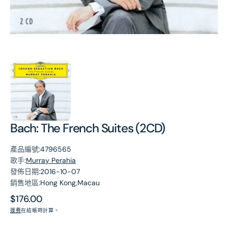
第
1
張
圖
片
Bach: The French Suites (2CD)
產品編號:
4796565
歌手:
Murray Perahia
發佈日期:
2016-10-07
銷售地區:
Hong Kong,Macau
原
$176.00
價
運費
在結帳時計算。