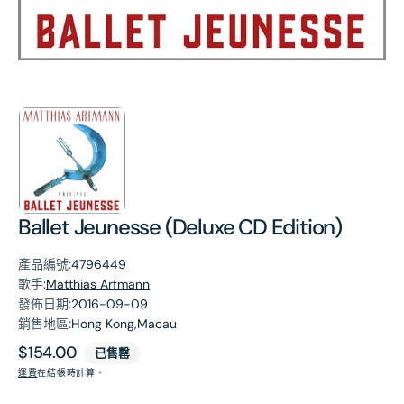
第
1
張
圖
片
Ballet Jeunesse (Deluxe CD Edition)
產品編號:
4796449
歌手:
Matthias Arfmann
發佈日期:
2016-09-09
銷售地區:
Hong Kong,Macau
原
$154.00
已售罄
價
運費
在結帳時計算。