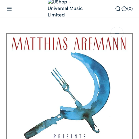
內
(0)
(0)
容
在
相
簿
中
開
啟