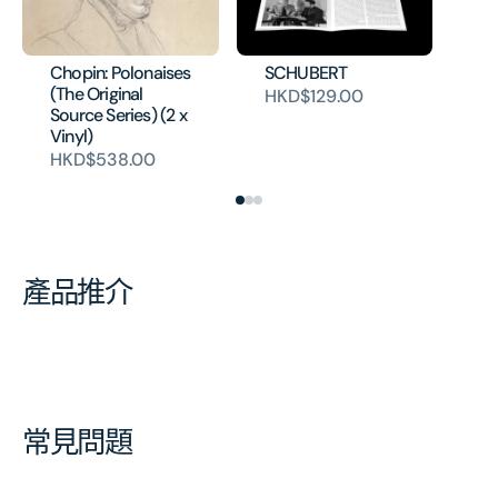
CH
Pr
(T
Chopin: Polonaises
SCHUBERT
So
(The Original
HKD$129.00
(V
Source Series) (2 x
H
Vinyl)
HKD$538.00
產品推介
常見問題