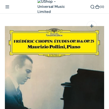
內
(0)
(0)
容
在
相
簿
中
開
啟