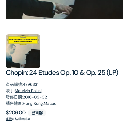
第
1
張
圖
片
Chopin: 24 Etudes Op. 10 & Op. 25 (LP)
產品編號:
4796331
歌手:
Maurizio Pollini
發佈日期:
2016-09-02
銷售地區:
Hong Kong,Macau
原
$206.00
已售罄
價
運費
在結帳時計算。