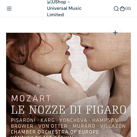
內
(0)
(0)
容
在
相
簿
中
開
啟