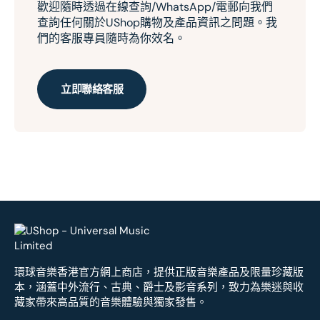
歡迎隨時透過在線查詢/WhatsApp/電郵向我們
查詢任何關於UShop購物及產品資訊之問題。我
們的客服專員隨時為你效名。
立即聯絡客服
環球音樂香港官方網上商店，提供正版音樂產品及限量珍藏版
本，涵蓋中外流行、古典、爵士及影音系列，致力為樂迷與收
藏家帶來高品質的音樂體驗與獨家發售。