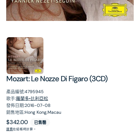
第
1
張
圖
片
Mozart: Le Nozze Di Figaro (3CD)
產品編號:
4795945
歌手:
羅蘭多•比利亞松
發佈日期:
2016-07-08
銷售地區:
Hong Kong,Macau
原
$342.00
已售罄
價
運費
在結帳時計算。