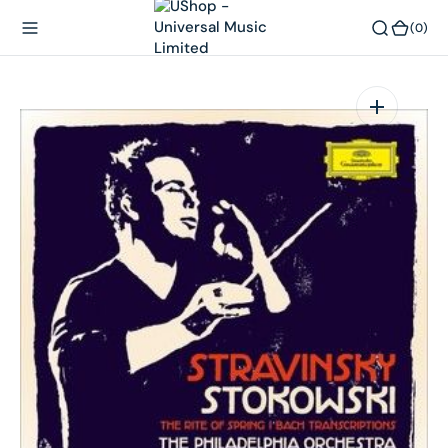
內
(0)
(0)
容
在
相
簿
中
開
啟