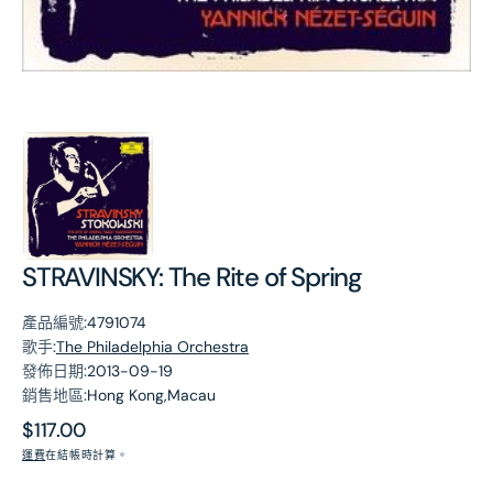
第
1
張
圖
片
STRAVINSKY: The Rite of Spring
產品編號:
4791074
歌手:
The Philadelphia Orchestra
發佈日期:
2013-09-19
銷售地區:
Hong Kong,Macau
原
$117.00
價
運費
在結帳時計算。