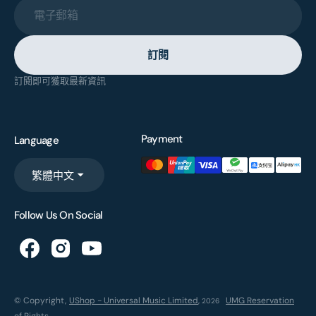
電子郵箱
訂閱
訂閱即可獲取最新資訊
Payment
Language
繁體中文
Follow Us On Social
© Copyright,
UShop - Universal Music Limited
,
UMG Reservation
2026
of Rights