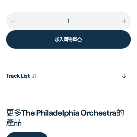
減
增
少
加
加入購物車
STRAVINSKY:
STRA
The
The
Rite
Rite
of
of
Spring
Sprin
Track List
的
的
數
數
量
量
更多
The Philadelphia Orchestra
的
產品