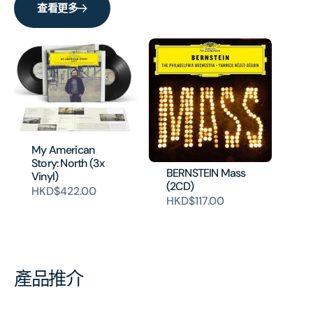
查看更多
My American
Story: North (3x
BERNSTEIN Mass
Vinyl)
(2CD)
HKD$422.00
HKD$117.00
產品推介