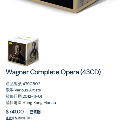
第
1
張
圖
片
Wagner Complete Opera (43CD)
產品編號:
4790502
歌手:
Various Artists
發佈日期:
2012-11-01
銷售地區:
Hong Kong,Macau
原
$741.00
已售罄
價
運費
在結帳時計算。