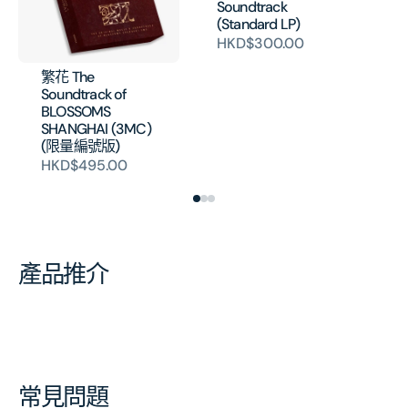
Soundtrack
Jo
(Standard LP)
- 
HKD$300.00
Mo
(V
繁花 The
H
Soundtrack of
BLOSSOMS
SHANGHAI (3MC)
(限量編號版)
HKD$495.00
產品推介
常見問題