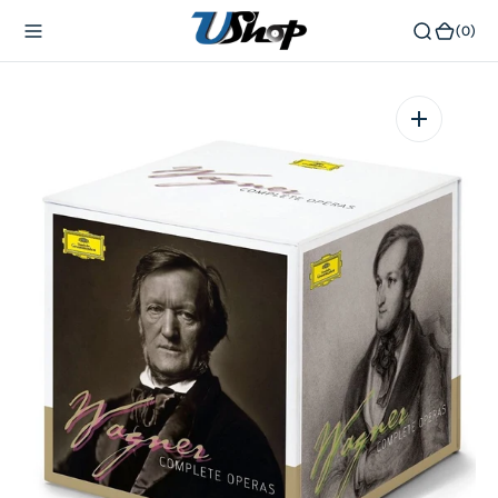
內
(0)
(0)
容
在
相
簿
中
開
啟