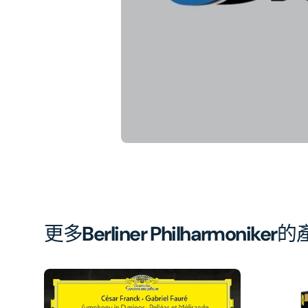
相
簿
中
開
啟
第
1
張
圖
片
更多
Berliner Philharmoniker
的