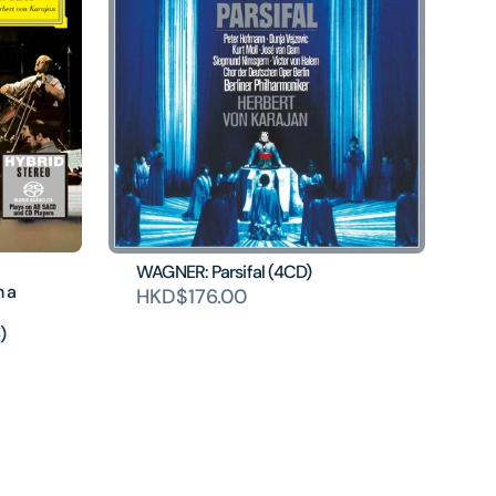
WAGNER: Parsifal (4CD)
n a
HKD$176.00
)