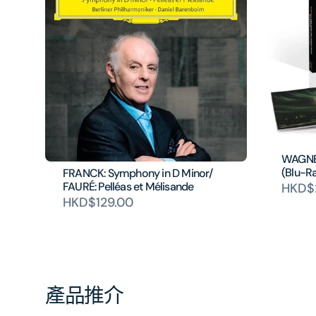
WAGNER
(Blu-R
FRANCK: Symphony in D Minor/
FAURÉ: Pelléas et Mélisande
HKD$
HKD$129.00
產品推介