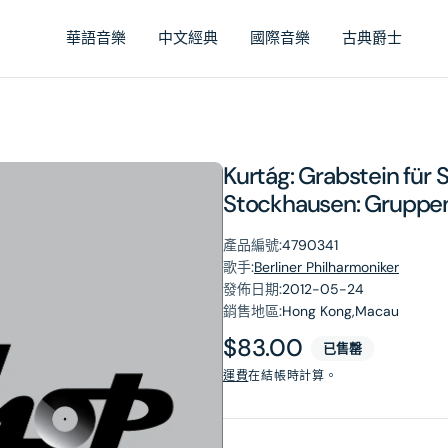
華語音樂
中文經典
國際音樂
古典爵士
Kurtág: Grabstein für S
Stockhausen: Gruppe
產品編號:
4790341
歌手:
Berliner Philharmoniker
發佈日期:
2012-05-24
銷售地區:
Hong Kong,Macau
原
$83.00
已售罄
價
運費
在結帳時計算。