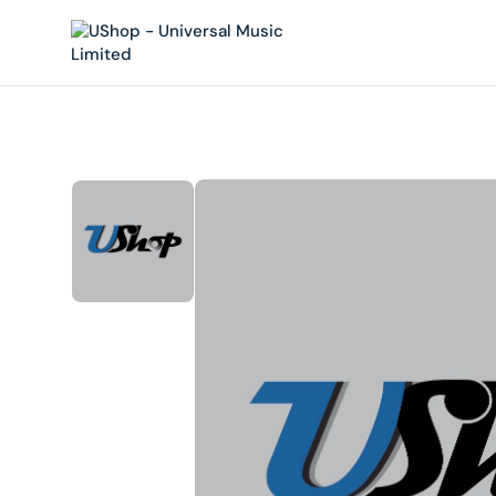
內
容
在