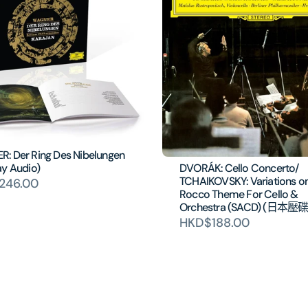
: Der Ring Des Nibelungen
ay Audio)
DVORÁK: Cello Concerto/
TCHAIKOVSKY: Variations o
246.00
Rocco Theme For Cello &
Orchestra (SACD) (日本壓碟
HKD$188.00