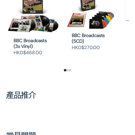
Th
(2
BBC Broadcasts
BBC Broadcasts
H
(5CD)
(3x Vinyl)
HKD$270.00
HKD$468.00
產品推介