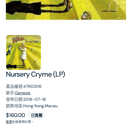
第
1
張
圖
片
Nursery Cryme (LP)
產品編號:
4790206
歌手:
Genesis
發佈日期:
2016-07-18
銷售地區:
Hong Kong,Macau
原
$160.00
已售罄
價
運費
在結帳時計算。