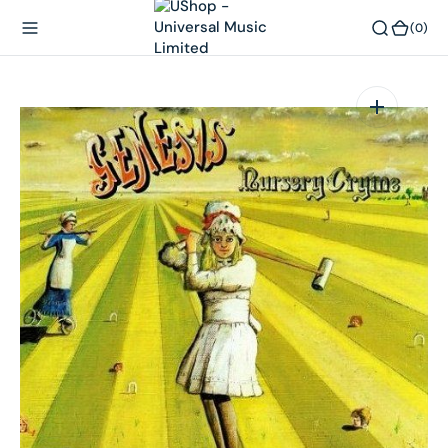
內
(0)
(0)
容
在
相
簿
中
開
啟